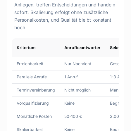
Anliegen, treffen Entscheidungen und handeln
sofort. Skalierung erfolgt ohne zusätzliche
Personalkosten, und Qualität bleibt konstant
hoch.
Kriterium
Anrufbeantworter
Sekretaria
Erreichbarkeit
Nur Nachricht
Geschäftsz
Parallele Anrufe
1 Anruf
1-3 Anrufe
Terminvereinbarung
Nicht möglich
Manuell
Vorqualifizierung
Keine
Begrenzt
Monatliche Kosten
50-100 €
2.000-4.0
Skalierbarkeit
Keine
Begrenzt