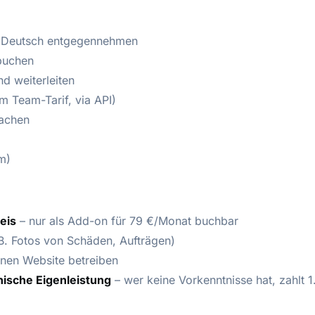
f Deutsch entgegennehmen
buchen
nd weiterleiten
m Team-Tarif, via API)
achen
m)
eis
– nur als Add-on für 79 €/Monat buchbar
B. Fotos von Schäden, Aufträgen)
nen Website betreiben
nische Eigenleistung
– wer keine Vorkenntnisse hat, zahlt 1