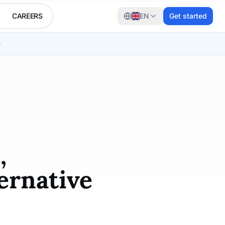
CAREERS
EN
Get started
→
,
ernative