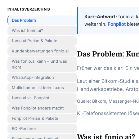
INHALTSVERZEICHNIS
Kurz-Antwort:
fonio.ai 
Das Problem
weiterhin.
Fonpilot
biete
Was ist fonio.ai?
fonio.ai Preise & Pakete
Kundenbewertungen fonio.ai
Das Problem: Kun
Was fonio.ai kann – und was
nicht
Früher war das klar: Ein v
WhatsApp-Integration
Laut einer Bitkom-Studie 
Multichannel ist kein Luxus
Handwerksbetriebe, Arztpra
fonio.ai vs. Fonpilot
Quelle: Bitkom, Messenger-Nu
Was Fonpilot anders macht
KI-Telefonassistenten lös
Fonpilot Preise & Pakete
ROI-Rechner
Was ist fonio.ai?
Schwächen von fonio.ai